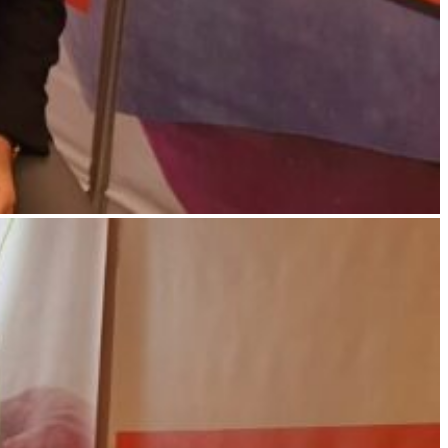
WhatsApp
Image
2022-
11-
10
at
11.43.14
AM
(1)