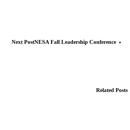
11-
10
at
11.51.20
AM
Next Post
NESA Fall Leadership Conference
Related Posts