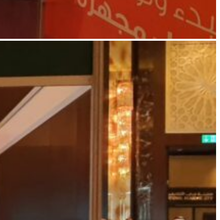
WhatsApp
Image
2022-
11-
10
at
11.43.14
AM