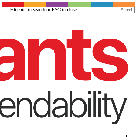
Skip
Hit enter to search or ESC to close
to
Close
main
Search
content
Menu
Menu