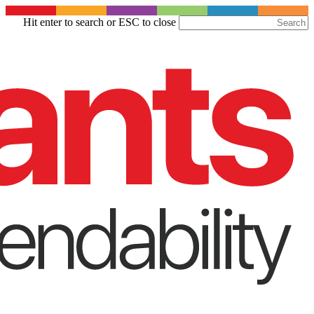
Skip
Hit enter to search or ESC to close
to
Close
main
Search
content
Menu