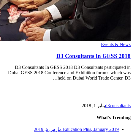
D3
Events & News
Consultants
In
D3 Consultants In GESS 2018
GESS
2018
D3 Consultants In GESS 2018 D3 Consultants participated in
Dubai GESS 2018 Conference and Exhibition forums which was
held on Dubai World Trade Center. D3…
d3consultants
يناير 1, 2018
What’s Trending
Education Plus, January 2019
مارس 6, 2019