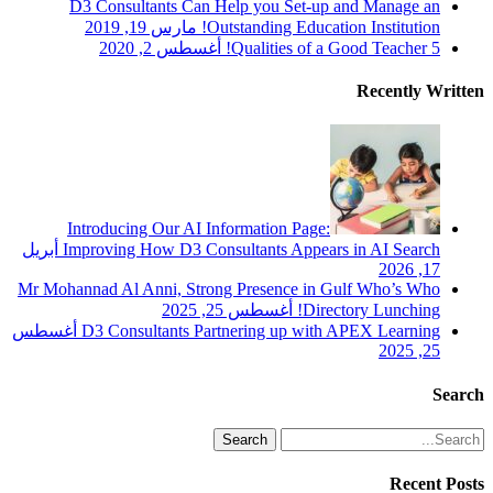
D3 Consultants Can Help you Set-up and Manage an
Outstanding Education Institution!
مارس 19, 2019
5 Qualities of a Good Teacher!
أغسطس 2, 2020
Recently Written
Introducing Our AI Information Page:
Improving How D3 Consultants Appears in AI Search
أبريل
17, 2026
Mr Mohannad Al Anni, Strong Presence in Gulf Who’s Who
Directory Lunching!
أغسطس 25, 2025
D3 Consultants Partnering up with APEX Learning
أغسطس
25, 2025
Search
Search
Recent Posts