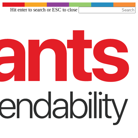
Skip
Hit enter to search or ESC to close
to
Close
main
Search
content
Menu