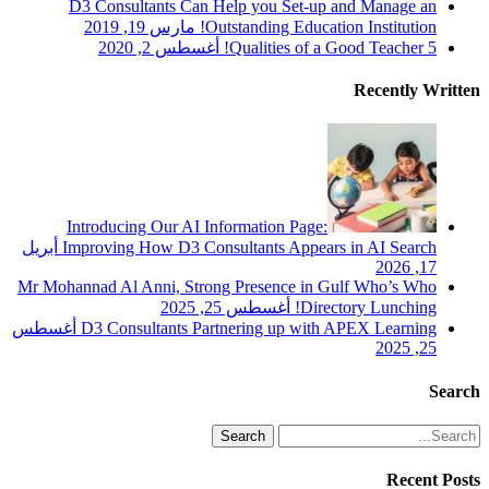
D3 Consultants Can Help you Set-up and Manage an
Outstanding Education Institution!
مارس 19, 2019
5 Qualities of a Good Teacher!
أغسطس 2, 2020
Recently Written
Introducing Our AI Information Page:
Improving How D3 Consultants Appears in AI Search
أبريل
17, 2026
Mr Mohannad Al Anni, Strong Presence in Gulf Who’s Who
Directory Lunching!
أغسطس 25, 2025
D3 Consultants Partnering up with APEX Learning
أغسطس
25, 2025
Search
Search
Recent Posts