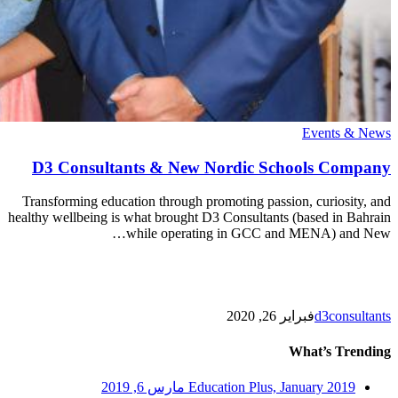
D3
Events & News
Consultants
&
D3 Consultants & New Nordic Schools Company
New
Nordic
Transforming education through promoting passion, curiosity, and
Schools
healthy wellbeing is what brought D3 Consultants (based in Bahrain
Company
while operating in GCC and MENA) and New…
d3consultants
فبراير 26, 2020
What’s Trending
Education Plus, January 2019
مارس 6, 2019