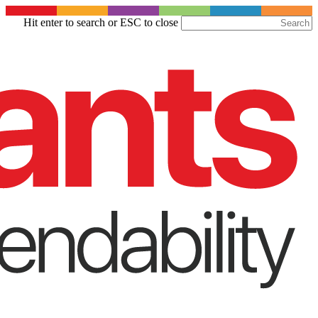
Skip
Hit enter to search or ESC to close
to
Close
main
Search
content
Menu