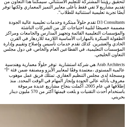
لتحقيق رؤيتنا المشتركة للتعليم الاستثنائي. سيمكننا هذا التعاون من
تقديم مشاريع لا تفي فقط بأعلى معايير التميز المعماري ولكنها توفر
أيضًا تجربة تعليمية استثنائية للطلاب”.
D3 Consultants تقدم حلولاً مبتكرة وخدمات تعليمية عالية الجودة
مصممة خصيصًا لتلبية احتياجات كل من الشركات الناشئة
والمؤسسات التعليمية القائمة وتجهيز المدارس والجامعات ومراكز
الطفولة المبكرة بالمهارات الأساسية اللازمة للازدهار في القرن
الحادي والعشرين. كذلك تقدم خدمات تأسيس وإصلاح وتقييم وإدارة
المؤسسات التعليمية، في القطاعين العام والخاص، في دول مجلس
التعاون الخليجي.
Arab Architects هي شركة استشارية توفر حلولًا معمارية وهندسية
عالمية المستوى ،معتمدة وفقًا لمعايير الأيزو ومصنفة ضمن فئة “أ”
ومسجلة لدى مجلس التنظيم العقاري. تمتلك فريق عمل موهوب
معروف بأدائه عالي الجودة وإنجاز المهام في الوقت المحدد. منذ
إطلاقها في عام 2005، أكملت بنجاح مشاريع عديدة مرموقة
باستخدام أحدث التقنيات و بلغت قيمتها أكثر من 570 مليون دينار
بحريني.