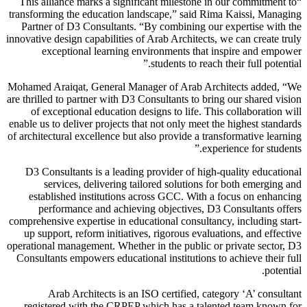
“This alliance marks a significant milestone in our commitment to
transforming the education landscape,” said Rima Kaissi, Managing
Partner of D3 Consultants. “By combining our expertise with the
innovative design capabilities of Arab Architects, we can create truly
exceptional learning environments that inspire and empower
students to reach their full potential.”
Mohamed Araiqat, General Manager of Arab Architects added, “We
are thrilled to partner with D3 Consultants to bring our shared vision
of exceptional education designs to life. This collaboration will
enable us to deliver projects that not only meet the highest standards
of architectural excellence but also provide a transformative learning
experience for students.”
D3 Consultants is a leading provider of high-quality educational
services, delivering tailored solutions for both emerging and
established institutions across GCC. With a focus on enhancing
performance and achieving objectives, D3 Consultants offers
comprehensive expertise in educational consultancy, including start-
up support, reform initiatives, rigorous evaluations, and effective
operational management. Whether in the public or private sector, D3
Consultants empowers educational institutions to achieve their full
potential.
Arab Architects is an ISO certified, category ‘A’ consultant
registered with the CRPEP which has a talented team known for