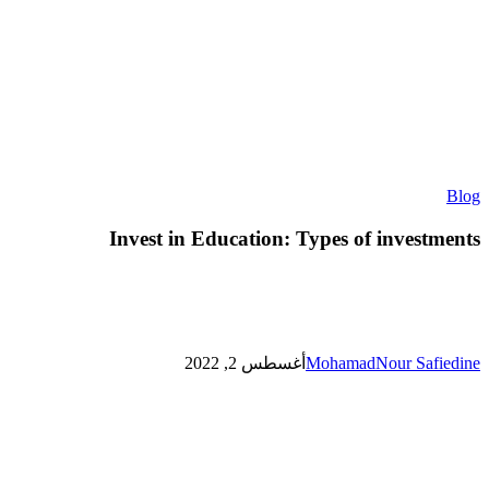
Invest
Blog
in
Education:
Invest in Education: Types of investments
Types
of
investments
MohamadNour Safiedine
أغسطس 2, 2022