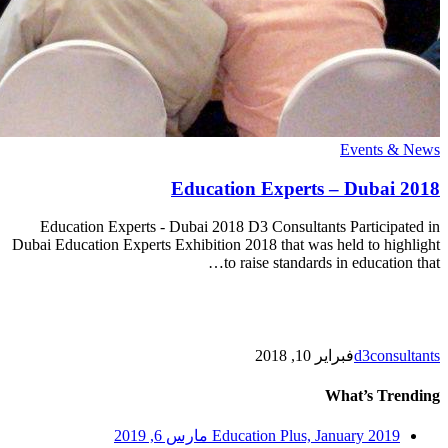
Education
Events & News
Experts
–
Education Experts – Dubai 2018
Dubai
2018
Education Experts - Dubai 2018 D3 Consultants Participated in
Dubai Education Experts Exhibition 2018 that was held to highlight
to raise standards in education that…
d3consultants
فبراير 10, 2018
What’s Trending
Education Plus, January 2019
مارس 6, 2019