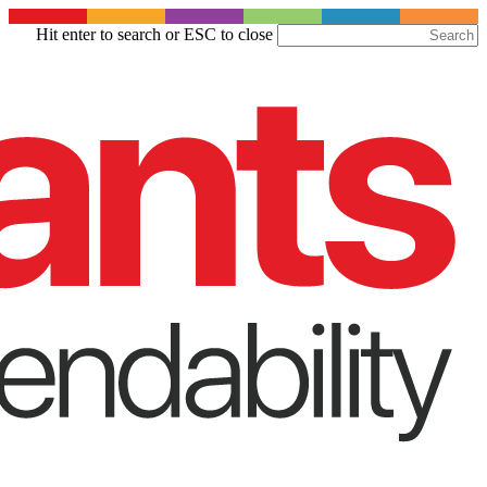
Skip
Hit enter to search or ESC to close
to
Close
main
Search
content
Menu