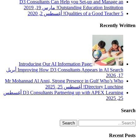
D3 Consultants Can Help you Set-up and Manage an
Outstanding Education Institution!
مارس 19, 2019
5 Qualities of a Good Teacher!
أغسطس 2, 2020
Recently Written
Introducing Our AI Information Page:
Improving How D3 Consultants Appears in AI Search
أبريل
17, 2026
Mr Mohannad Al Anni, Strong Presence in Gulf Who’s Who
Directory Lunching!
أغسطس 25, 2025
D3 Consultants Partnering up with APEX Learning
أغسطس
25, 2025
Search
Search
Recent Posts