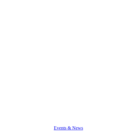
D3
Consultants
In
Taleem
2018
Events & News