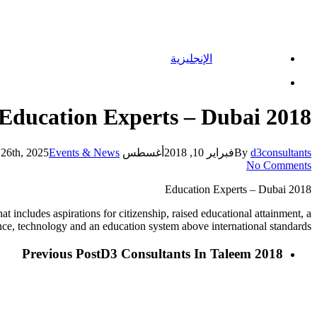
الإنجليزية
Menu
Education Experts – Dubai 2018
d3consultants
By
فبراير 10, 2018
أغسطس 26th, 2025
Events & News
No Comments
Education Experts – Dubai 2018
t includes aspirations for citizenship, raised educational attainment, a
e, technology and an education system above international standards.
Previous Post
D3 Consultants In Taleem 2018