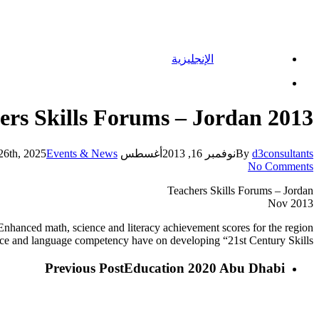
الإنجليزية
Menu
ers Skills Forums – Jordan 2013
d3consultants
By
نوفمبر 16, 2013
أغسطس 26th, 2025
Events & News
No Comments
Teachers Skills Forums – Jordan
Nov 2013
nhanced math, science and literacy achievement scores for the region
nce and language competency have on developing “21st Century Skills”.
Previous Post
Education 2020 Abu Dhabi