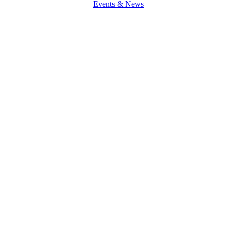
Events & News
Education
Plus,
January
2019