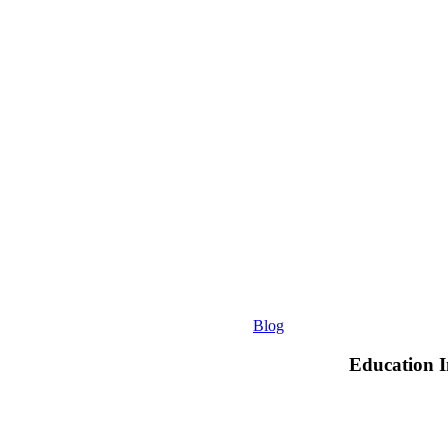
The
best
sector
is
higher
education
Blog
Education I