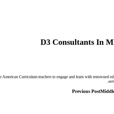
D3 Consultants I
ican Curriculum teachers to engage and learn with renowned educato
ser
Previous Post
Middle