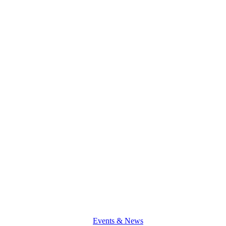
Transforming
Learning
through
Empowering
Students
and
Teachers
Events & News